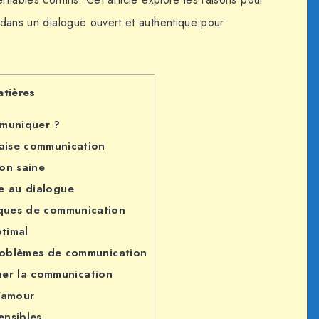
r dans un dialogue ouvert et authentique pour
atières
mmuniquer ?
aise communication
on saine
e au dialogue
iques de communication
ptimal
roblèmes de communication
iner la communication
’amour
ensibles