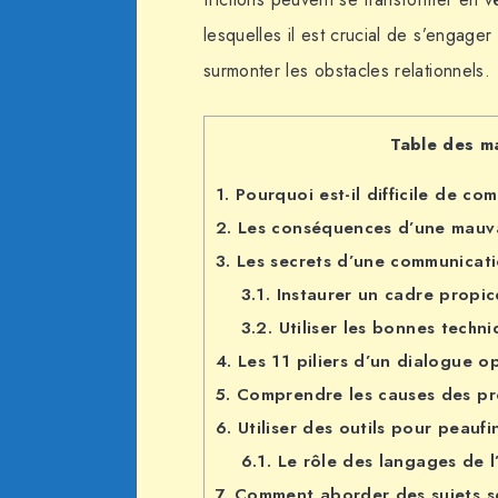
lesquelles il est crucial de s’engage
surmonter les obstacles relationnels.
Table des m
1.
Pourquoi est-il difficile de co
2.
Les conséquences d’une mauv
3.
Les secrets d’une communicati
3.1.
Instaurer un cadre propic
3.2.
Utiliser les bonnes techn
4.
Les 11 piliers d’un dialogue o
5.
Comprendre les causes des p
6.
Utiliser des outils pour peauf
6.1.
Le rôle des langages de l
7.
Comment aborder des sujets s