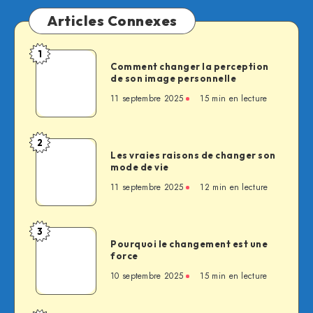
Articles Connexes
1
Comment
Comment changer la perception
changer
de son image personnelle
la
11 septembre 2025
15 min en lecture
perception
de
son
2
Les
image
Les vraies raisons de changer son
vraies
mode de vie
personnelle
raisons
11 septembre 2025
12 min en lecture
de
changer
son
3
Pourquoi
mode
Pourquoi le changement est une
le
force
de
changement
vie
10 septembre 2025
15 min en lecture
est
une