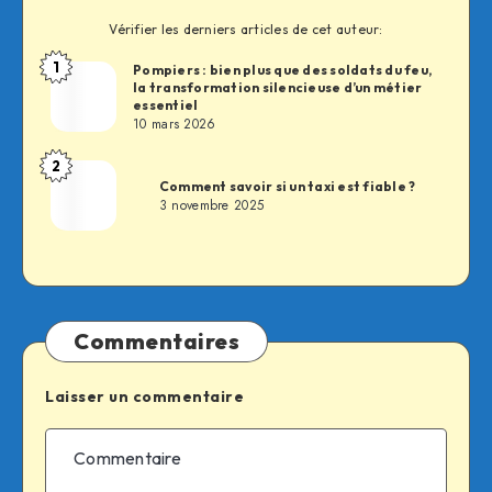
Vérifier les derniers articles de cet auteur:
1
Pompiers : bien plus que des soldats du feu,
Fabien
la transformation silencieuse d’un métier
essentiel
10 mars 2026
2
Fabien
Comment savoir si un taxi est fiable ?
3 novembre 2025
Commentaires
Laisser un commentaire