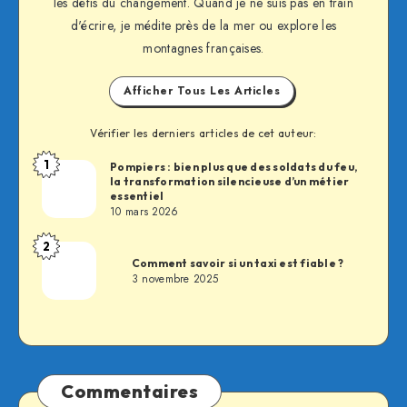
les défis du changement. Quand je ne suis pas en train
d'écrire, je médite près de la mer ou explore les
montagnes françaises.
Afficher Tous Les Articles
Vérifier les derniers articles de cet auteur:
1
Pompiers : bien plus que des soldats du feu,
Fabien
la transformation silencieuse d’un métier
essentiel
10 mars 2026
2
Fabien
Comment savoir si un taxi est fiable ?
3 novembre 2025
Commentaires