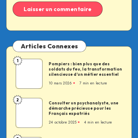
Articles Connexes
1
Pompiers
Pompiers : bien plus que des
soldats du feu, la transformation
:
silencieuse d’un métier essentiel
bien
10 mars 2026
7 min en lecture
plus
que
des
2
Consulter
Consulter un psychanalyste, une
soldats
démarche précieuse pour les
un
du
Français expatriés
psychanalyste,
feu,
24 octobre 2025
4 min en lecture
une
la
démarche
transformation
précieuse