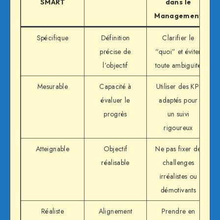
SMART
dans le
Management
Spécifique
Définition
Clarifier le
précise de
“quoi” et éviter
l’objectif
toute ambiguïté
Mesurable
Capacité à
Utiliser des KPI
évaluer le
adaptés pour
progrès
un suivi
rigoureux
Atteignable
Objectif
Ne pas fixer de
réalisable
challenges
irréalistes ou
démotivants
Réaliste
Alignement
Prendre en