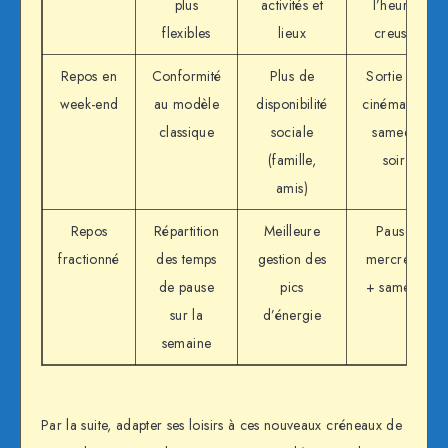
plus
activités et
l’heure
flexibles
lieux
creuse
Repos en
Conformité
Plus de
Sortie au
week-end
au modèle
disponibilité
cinéma un
classique
sociale
samedi
(famille,
soir
amis)
Repos
Répartition
Meilleure
Pause
fractionné
des temps
gestion des
mercredi
de pause
pics
+ samedi
sur la
d’énergie
semaine
Par la suite, adapter ses loisirs à ces nouveaux créneaux de