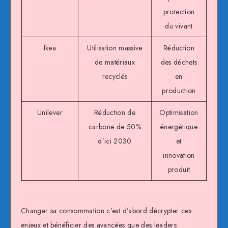
protection
du vivant
Ikea
Utilisation massive
Réduction
de matériaux
des déchets
l’e
recyclés
en
production
Unilever
Réduction de
Optimisation
I
carbone de 50%
énergétique
d’ici 2030
et
d’ap
innovation
produit
Changer sa consommation c’est d’abord décrypter ces
enjeux et bénéficier des avancées que des leaders