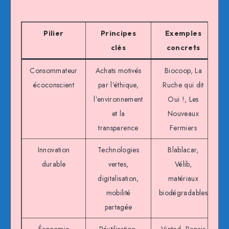
Pilier
Principes
Exemples
clés
concrets
Consommateur
Achats motivés
Biocoop, La
écoconscient
par l’éthique,
Ruche qui dit
l’environnement
Oui !, Les
et la
Nouveaux
transparence
Fermiers
Innovation
Technologies
Blablacar,
durable
vertes,
Vélib,
digitalisation,
matériaux
mobilité
biodégradables
partagée
Économie
Réutilisation,
Vinted, Repair