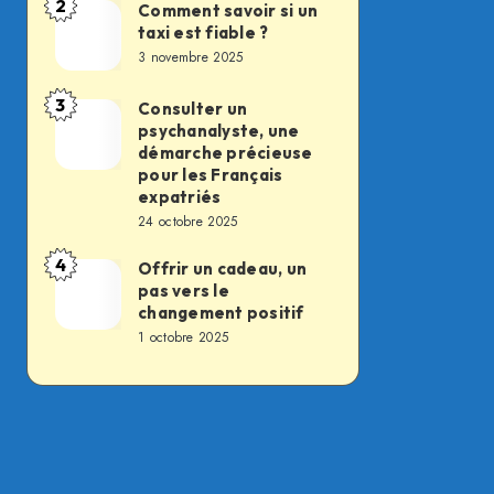
2
des
Comment savoir si un
Comment
taxi est fiable ?
soldats
savoir
3 novembre 2025
du
si
feu,
un
3
Consulter un
Consulter
la
psychanalyste, une
taxi
un
démarche précieuse
transformation
est
psychanalyste,
pour les Français
silencieuse
fiable
expatriés
une
d’un
24 octobre 2025
?
démarche
métier
4
précieuse
Offrir un cadeau, un
Offrir
essentiel
pas vers le
pour
un
changement positif
les
cadeau,
1 octobre 2025
Français
un
expatriés
pas
vers
le
changement