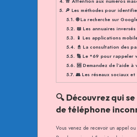
4.
🚨 Attention aux numéros mas
5.
🔎 Les méthodes pour identifie
5.1.
🌐 La recherche sur Googl
5.2.
📖 Les annuaires inversés 
5.3.
📱 Les applications mobil
5.4.
📓 La consultation des pa
5.5.
🔢 Le *69 pour rappeler 
5.6.
🆘 Demandez de l’aide à 
5.7.
👥 Les réseaux sociaux et 
🔍 Découvrez qui se
de téléphone incon
Vous venez de recevoir un appel ou