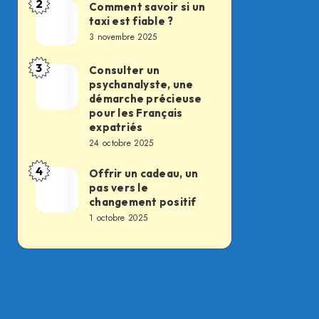
2
des
Comment savoir si un
Comment
taxi est fiable ?
soldats
savoir
3 novembre 2025
du
si
feu,
un
3
Consulter un
Consulter
la
psychanalyste, une
taxi
un
démarche précieuse
transformation
est
psychanalyste,
pour les Français
silencieuse
fiable
expatriés
une
d’un
24 octobre 2025
?
démarche
métier
4
précieuse
Offrir un cadeau, un
Offrir
essentiel
pas vers le
pour
un
changement positif
les
cadeau,
1 octobre 2025
Français
un
expatriés
pas
vers
le
changement