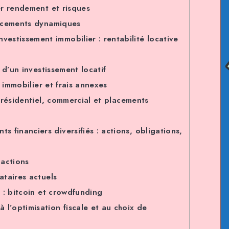
r rendement et risques
acements dynamiques
vestissement immobilier : rentabilité locative
 d’un investissement locatif
t immobilier et frais annexes
 résidentiel, commercial et placements
s financiers diversifiés : actions, obligations,
 actions
taires actuels
 : bitcoin et crowdfunding
à l’optimisation fiscale et au choix de