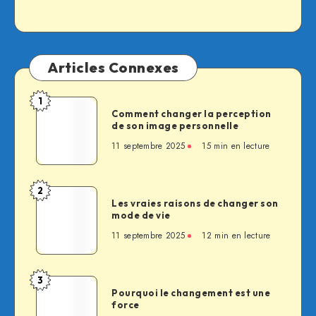
Articles Connexes
1
Comment
Comment changer la perception
changer
de son image personnelle
la
11 septembre 2025
15 min en lecture
perception
de
son
2
Les
image
Les vraies raisons de changer son
vraies
mode de vie
personnelle
raisons
11 septembre 2025
12 min en lecture
de
changer
son
3
Pourquoi
mode
Pourquoi le changement est une
le
force
de