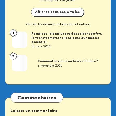
Afficher Tous Les Articles
Vérifier les derniers articles de cet auteur:
1
Pompiers : bien plus que des soldats du feu,
Fabien
la transformation silencieuse d’un métier
essentiel
10 mars 2026
2
Fabien
Comment savoir si un taxi est fiable ?
3 novembre 2025
Commentaires
Laisser un commentaire