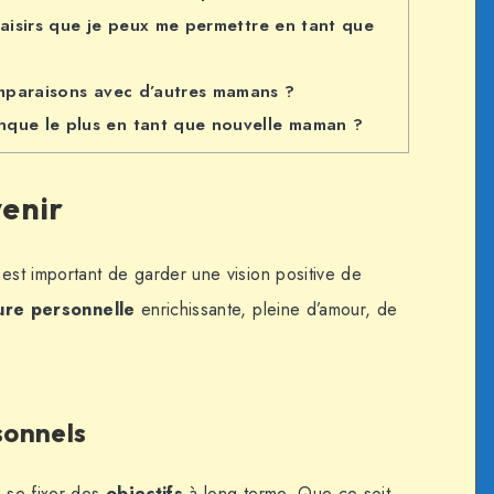
laisirs que je peux me permettre en tant que
mparaisons avec d’autres mamans ?
nque le plus en tant que nouvelle maman ?
venir
est important de garder une vision positive de
ure personnelle
enrichissante, pleine d’amour, de
sonnels
e se fixer des
objectifs
à long terme. Que ce soit