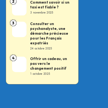
2
des
Comment savoir si un
Comment
taxi est fiable ?
soldats
savoir
3 novembre 2025
du
si
feu,
un
3
Consulter un
Consulter
la
psychanalyste, une
taxi
un
démarche précieuse
transformation
est
psychanalyste,
pour les Français
silencieuse
fiable
expatriés
une
d’un
24 octobre 2025
?
démarche
métier
4
précieuse
Offrir un cadeau, un
Offrir
essentiel
pas vers le
pour
un
changement positif
les
cadeau,
1 octobre 2025
Français
un
expatriés
pas
vers
le
changement