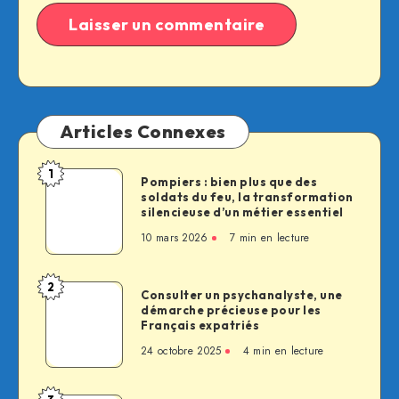
Articles Connexes
1
Pompiers
Pompiers : bien plus que des
soldats du feu, la transformation
:
silencieuse d’un métier essentiel
bien
10 mars 2026
7 min en lecture
plus
que
des
2
Consulter
Consulter un psychanalyste, une
soldats
démarche précieuse pour les
un
du
Français expatriés
psychanalyste,
feu,
24 octobre 2025
4 min en lecture
une
la
démarche
transformation
précieuse