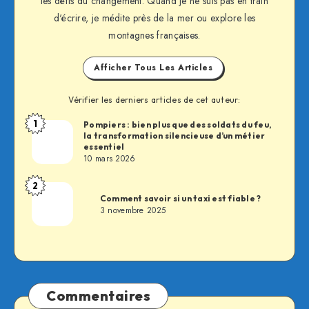
les défis du changement. Quand je ne suis pas en train
d'écrire, je médite près de la mer ou explore les
montagnes françaises.
Afficher Tous Les Articles
Vérifier les derniers articles de cet auteur:
1
Pompiers : bien plus que des soldats du feu,
Fabien
la transformation silencieuse d’un métier
essentiel
10 mars 2026
2
Fabien
Comment savoir si un taxi est fiable ?
3 novembre 2025
Commentaires