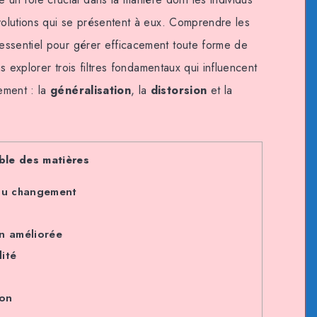
évolutions qui se présentent à eux. Comprendre les
essentiel pour gérer efficacement toute forme de
ns explorer trois filtres fondamentaux qui influencent
ement : la
généralisation
, la
distorsion
et la
ble des matières
 du changement
n améliorée
lité
ion