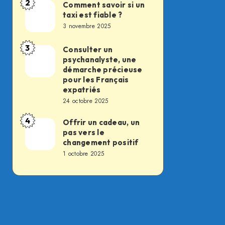
2
des
Comment savoir si un
Comment
taxi est fiable ?
soldats
savoir
3 novembre 2025
du
si
feu,
un
3
Consulter un
Consulter
la
psychanalyste, une
taxi
un
démarche précieuse
transformation
est
psychanalyste,
pour les Français
silencieuse
fiable
expatriés
une
d’un
24 octobre 2025
?
démarche
métier
4
précieuse
Offrir un cadeau, un
Offrir
essentiel
pas vers le
pour
un
changement positif
les
cadeau,
1 octobre 2025
Français
un
expatriés
pas
vers
le
changement