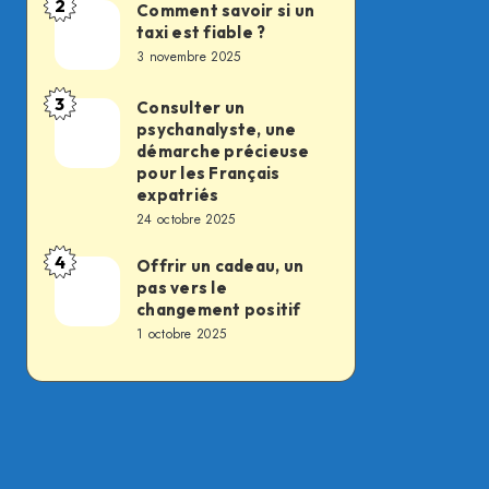
2
des
Comment savoir si un
Comment
taxi est fiable ?
soldats
savoir
3 novembre 2025
du
si
feu,
un
3
Consulter un
Consulter
la
psychanalyste, une
taxi
un
démarche précieuse
transformation
est
psychanalyste,
pour les Français
silencieuse
fiable
expatriés
une
d’un
24 octobre 2025
?
démarche
métier
4
précieuse
Offrir un cadeau, un
Offrir
essentiel
pas vers le
pour
un
changement positif
les
cadeau,
1 octobre 2025
Français
un
expatriés
pas
vers
le
changement