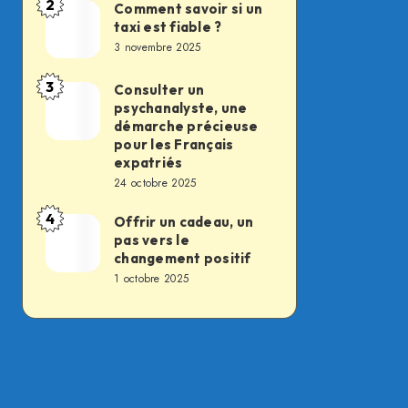
2
des
Comment savoir si un
Comment
taxi est fiable ?
soldats
savoir
3 novembre 2025
du
si
feu,
un
3
Consulter un
Consulter
la
psychanalyste, une
taxi
un
démarche précieuse
transformation
est
psychanalyste,
pour les Français
silencieuse
fiable
expatriés
une
d’un
24 octobre 2025
?
démarche
métier
4
précieuse
Offrir un cadeau, un
Offrir
essentiel
pas vers le
pour
un
changement positif
les
cadeau,
1 octobre 2025
Français
un
expatriés
pas
vers
le
changement