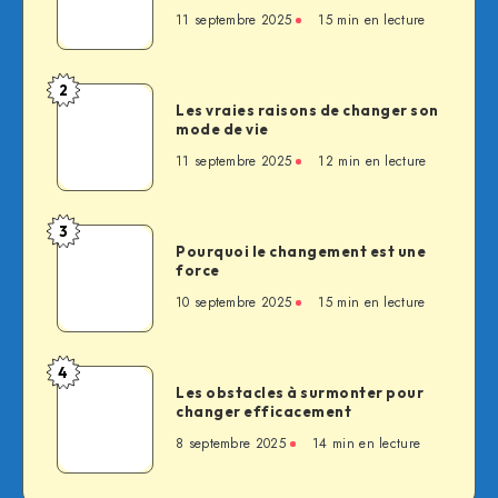
la
11 septembre 2025
15 min en lecture
perception
de
son
2
Les
image
Les vraies raisons de changer son
vraies
mode de vie
personnelle
raisons
11 septembre 2025
12 min en lecture
de
changer
son
3
Pourquoi
mode
Pourquoi le changement est une
le
force
de
changement
vie
10 septembre 2025
15 min en lecture
est
une
force
4
Les
Les obstacles à surmonter pour
obstacles
changer efficacement
à
8 septembre 2025
14 min en lecture
surmonter
pour