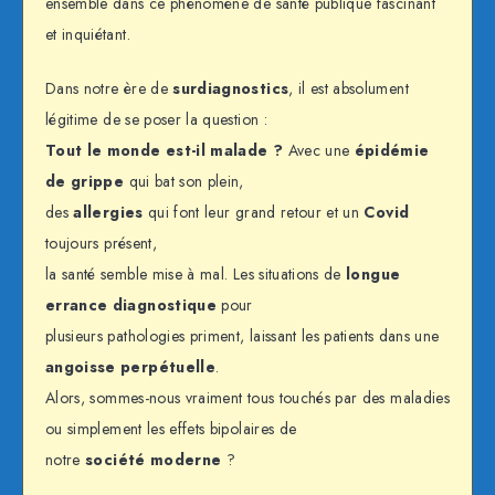
ensemble dans ce phénomène de santé publique fascinant
et inquiétant.
Dans notre ère de
surdiagnostics
, il est absolument
légitime de se poser la question :
Tout le monde est-il malade ?
Avec une
épidémie
de grippe
qui bat son plein,
des
allergies
qui font leur grand retour et un
Covid
toujours présent,
la santé semble mise à mal. Les situations de
longue
errance diagnostique
pour
plusieurs pathologies priment, laissant les patients dans une
angoisse perpétuelle
.
Alors, sommes-nous vraiment tous touchés par des maladies
ou simplement les effets bipolaires de
notre
société moderne
?