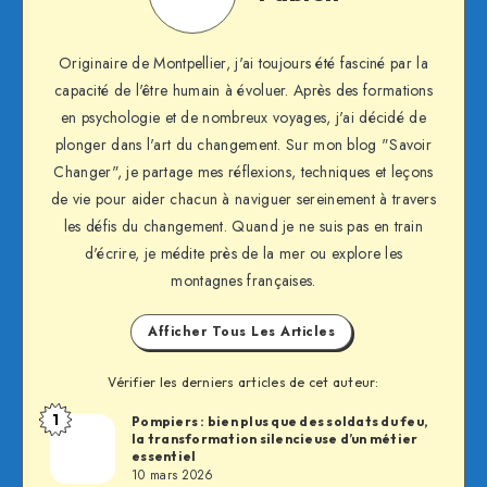
Originaire de Montpellier, j'ai toujours été fasciné par la
capacité de l'être humain à évoluer. Après des formations
en psychologie et de nombreux voyages, j'ai décidé de
plonger dans l'art du changement. Sur mon blog "Savoir
Changer", je partage mes réflexions, techniques et leçons
de vie pour aider chacun à naviguer sereinement à travers
les défis du changement. Quand je ne suis pas en train
d'écrire, je médite près de la mer ou explore les
montagnes françaises.
Afficher Tous Les Articles
Vérifier les derniers articles de cet auteur:
1
Pompiers : bien plus que des soldats du feu,
Fabien
la transformation silencieuse d’un métier
essentiel
10 mars 2026