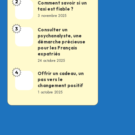
2
des
Comment savoir si un
Comment
taxi est fiable ?
soldats
savoir
3 novembre 2025
du
si
feu,
un
3
Consulter un
Consulter
la
psychanalyste, une
taxi
un
démarche précieuse
transformation
est
psychanalyste,
pour les Français
silencieuse
fiable
expatriés
une
d’un
24 octobre 2025
?
démarche
métier
4
précieuse
Offrir un cadeau, un
Offrir
essentiel
pas vers le
pour
un
changement positif
les
cadeau,
1 octobre 2025
Français
un
expatriés
pas
vers
le
changement