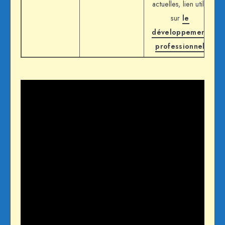
actuelles, lien utile
sur
le
développement
professionnel