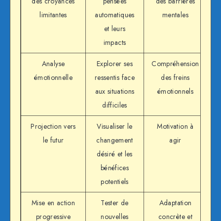
des croyances
pensées
des barrières
limitantes
automatiques
mentales
et leurs
impacts
Analyse
Explorer ses
Compréhension
émotionnelle
ressentis face
des freins
aux situations
émotionnels
difficiles
Projection vers
Visualiser le
Motivation à
le futur
changement
agir
désiré et les
bénéfices
potentiels
Mise en action
Tester de
Adaptation
progressive
nouvelles
concrète et